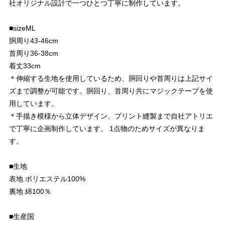
社オリジナル設計で一つひとつ丁寧に制作しています。
■sizeML
胴周り43-46cm
首周り36-38cm
着丈33cm
＊伸縮する生地を使用しているため、胴回りや首周りは上記サイ
ズまで調整が可能です。胴回り、首周り共にマジックテープを使
用しています。
＊手描き模様から立体デザイン、プリント縫製まで自社アトリエ
で丁寧に企画制作しています。 1点物のためサイズが異なりま
す。
■生地
表地 ポリエステル100%
裏地 綿100％
■生産国