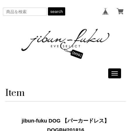
search
Toggle
navigati
Item
jibun-fuku DOG 【パーカードレス】
DOGBH201816