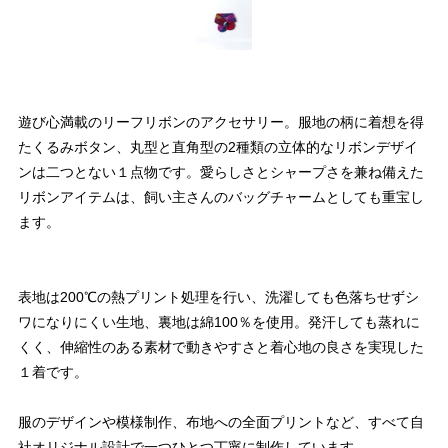
遊び心満載のリーフリボンのアクセサリー。服地の柄に着想を得
たくるみボタン、丸型と直角型の2種類の立体的なリボンデザイ
ンは二つとない１点物です。愛らしさとシャープさを兼ね備えた
リボンアイテムは、飼い主さんのバッグチャームとしても重宝し
ます。
表地は200℃の熱プリント処理を行い、洗濯しても色落ちせずシ
ワになりにくい生地、裏地は綿100％を使用。発汗しても蒸れに
くく、伸縮性のある素材で動きやすさと着心地の良さを実現した
１着です。
服のデザインや模様制作、布地への全面プリントなど、すべて自
社オリジナル設計で一つひとつ丁寧に制作しています。