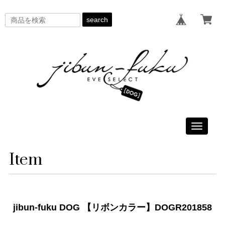
search
Toggle
navigati
Item
jibun-fuku DOG 【リボンカラー】DOGR201858