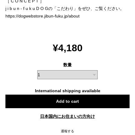
［ C O N C E P T ］
j i b u n - f u k u D O Gの「こだわり」をぜひ、ご覧ください。
https://dogwebstore.jibun-fuku.jp/about
¥4,180
数量
International shipping available
Add to cart
日本国内にお住まいの方向け
通報する