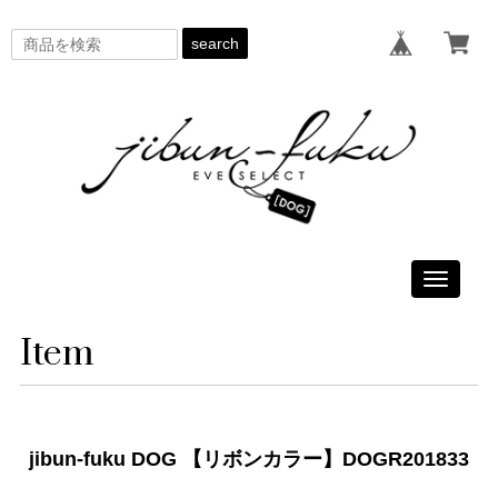
search
Toggle
navigati
Item
jibun-fuku DOG 【リボンカラー】DOGR201833