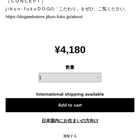
［ C O N C E P T ］
j i b u n - f u k u D O Gの「こだわり」をぜひ、ご覧ください。
https://dogwebstore.jibun-fuku.jp/about
¥4,180
数量
International shipping available
Add to cart
日本国内にお住まいの方向け
通報する