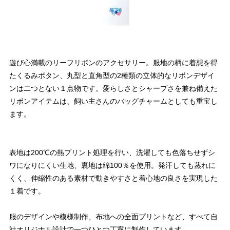
遊び心満載のリーフリボンのアクセサリー。服地の柄に着想を得
たくるみボタン、丸型と直角型の2種類の立体的なリボンデザイ
ンは二つとない１点物です。愛らしさとシャープさを兼ね備えた
リボンアイテムは、飼い主さんのバッグチャームとしても重宝し
ます。
表地は200℃の熱プリント処理を行い、洗濯しても色落ちせずシ
ワになりにくい生地、裏地は綿100％を使用。発汗しても蒸れに
くく、伸縮性のある素材で動きやすさと着心地の良さを実現した
１着です。
服のデザインや模様制作、布地への全面プリントなど、すべて自
社オリジナル設計で一つひとつ丁寧に制作しています。