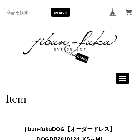
search
Toggle
navigati
Item
jibun-fukuDOG【オーダードレス】
DOGDR2018124_XS～ML