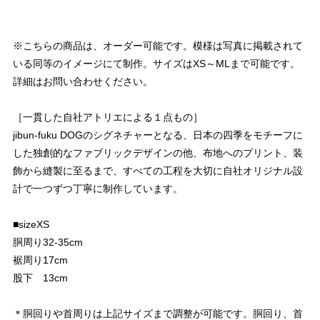
※こちらの商品は、オーダー可能です。模様は写真に掲載されて
いる同等のイメージにて制作。サイズはXS～MLまで可能です。
詳細はお問い合わせください。
［一貫した自社アトリエによる１点もの］
jibun-fuku DOGのシグネチャーとなる、日本の四季をモチーフに
した独創的なファブリックデザインの他、布地へのプリント、装
飾から縫製に至るまで、すべての工程を大切に自社オリジナル設
計で一つずつ丁寧に制作しています。
■sizeXS
胴周り32-35cm
裾周り17cm
股下 13cm
＊胴回りや首周りは上記サイズまで調整が可能です。胴回り、首