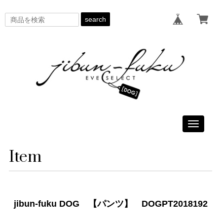
search
Toggle
navigati
Item
jibun-fuku DOG 【パンツ】 DOGPT2018192