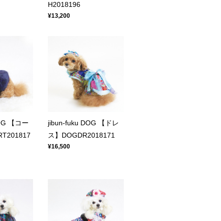
H2018196
¥13,200
 DOG 【コー
jibun-fuku DOG 【ドレ
T201817
ス】DOGDR2018171
¥16,500