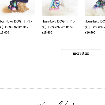
jibun-fuku DOG 【ドレ
jibun-fuku DOG 【ドレ
jibun-fuku
ス】DOGDR2018170
ス】DOGDR2018169
ス】DOGDR2
¥15,400
¥15,400
¥16,500
more item