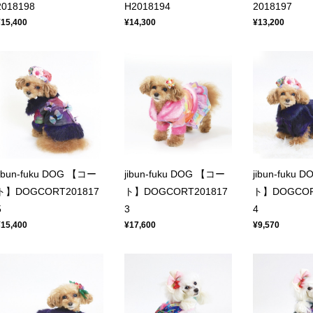
2018198
H2018194
2018197
¥15,400
¥14,300
¥13,200
jibun-fuku DOG 【コー
jibun-fuku DOG 【コー
jibun-fuku
ト】DOGCORT201817
ト】DOGCORT201817
ト】DOGCOR
5
3
4
¥15,400
¥17,600
¥9,570